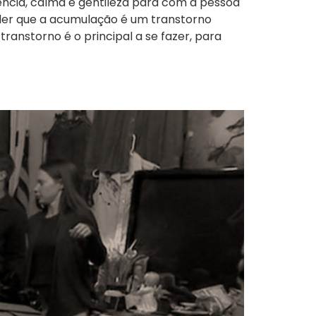
ncia, calma e gentileza para com a pessoa
der que a acumulação é um transtorno
ranstorno é o principal a se fazer, para