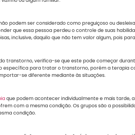
izinho ou algum familiar.
 não podem ser considerado como preguiçoso ou desleixa
der que essa pessoa perdeu o controle de suas habilida
as, inclusive, daquilo que não tem valor algum, pois para 
do transtorno, verifica-se que este pode começar duran
o específica para tratar o transtorno, porém a terapia
portar-se diferente mediante às situações.
pia
que podem acontecer individualmente e mais tarde, 
ofrem com a mesma condição. Os grupos são a possibilid
mesma condição.