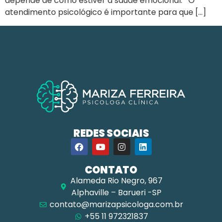
depende de como estiver a saúde emocional. O
atendimento psicológico é importante para que […]
REDES SOCIAIS
CONTATO
Alameda Rio Negro, 967
Alphaville – Barueri -SP
contato@marizapsicologa.com.br
+55 11 972321837