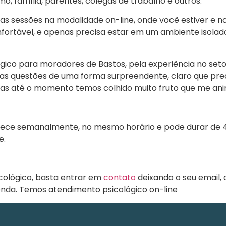
, família, parentes, colegas de trabalho e outros.
uas sessões na modalidade on-line, onde você estiver e no
nfortável, e apenas precisa estar em um ambiente isolado
ico para moradores de Bastos, pela experiência no set
uas questões de uma forma surpreendente, claro que p
as até o momento temos colhido muito fruto que me anima
tece semanalmente, no mesmo horário e pode durar de 
e.
ológico, basta entrar em
contato
deixando o seu email,
enda. Temos atendimento psicológico on-line