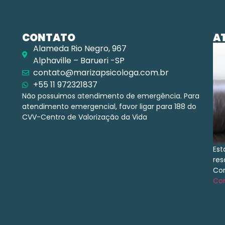
CONTATO
A
Alameda Rio Negro, 967
Alphaville – Barueri -SP
contato@marizapsicologa.com.br
+55 11 972321837
Não possuimos atendimento de emergência. Para
atendimento emergencial, favor ligar para 188 do
CVV-Centro de Valorização da Vida
Est
res
Con
Con