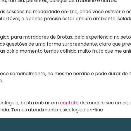
, família, parentes, colegas de trabalho e outros.
uas sessões na modalidade on-line, onde você estiver e no
nfortável, e apenas precisa estar em um ambiente isolado
ico para moradores de Brotas, pela experiência no set
uas questões de uma forma surpreendente, claro que p
as até o momento temos colhido muito fruto que me anima
tece semanalmente, no mesmo horário e pode durar de 
e.
ológico, basta entrar em
contato
deixando o seu email,
enda. Temos atendimento psicológico on-line