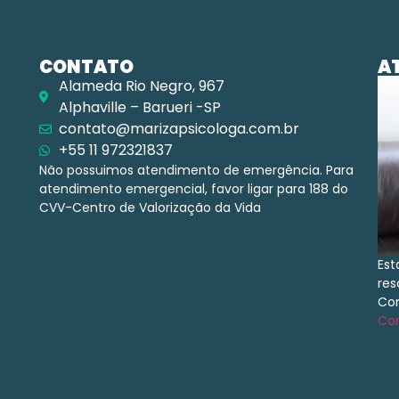
CONTATO
A
Alameda Rio Negro, 967
Alphaville – Barueri -SP
contato@marizapsicologa.com.br
+55 11 972321837
Não possuimos atendimento de emergência. Para
atendimento emergencial, favor ligar para 188 do
CVV-Centro de Valorização da Vida
Est
res
Con
Con